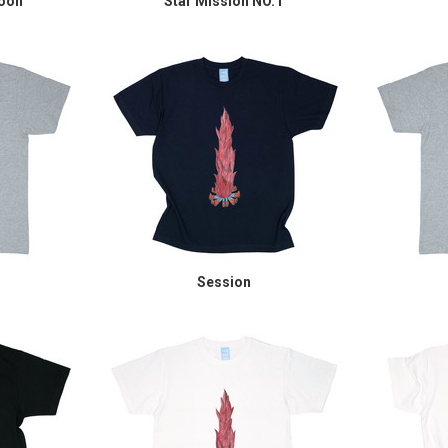
Moon
Star Mission NO.1
Session