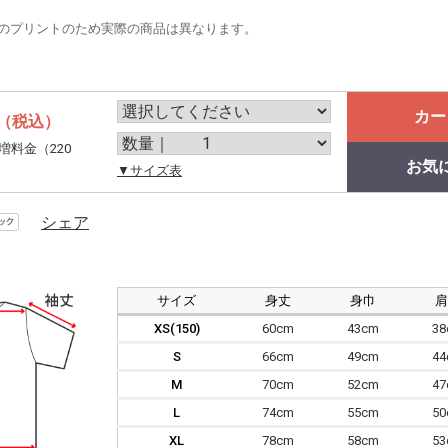
のプリントのため実際の商品は異なります。
カー
（税込）
増料金（220
お気
。
▼サイズ表
シェア
サイズ
身丈
身巾
XS(150)
60cm
43cm
3
S
66cm
49cm
4
M
70cm
52cm
4
L
74cm
55cm
5
XL
78cm
58cm
5