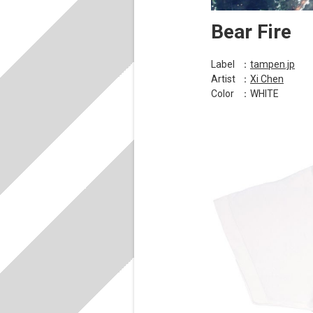
Bear Fire
Label
：
tampen.jp
Artist
：
Xi Chen
Color
：WHITE