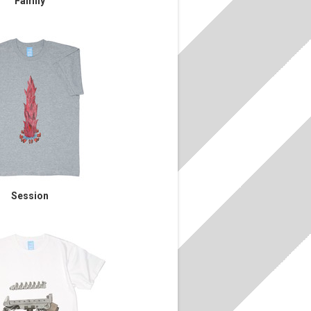
Family
Session