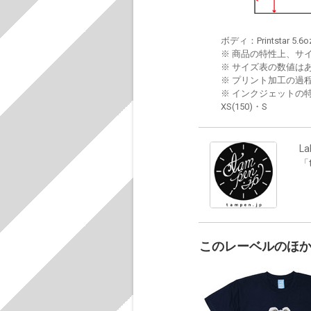
ボディ：Printstar 5.6o
※ 商品の特性上、サ
※ サイズ表の数値は
※ プリント加工の過
※ インクジェットの特
XS(150)・S
La
「
このレーベルのほ