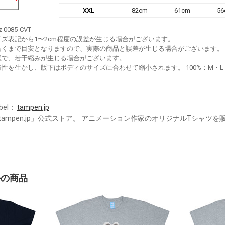
XXL
82cm
61cm
5
z 0085-CVT
イズ表記から1〜2cm程度の誤差が生じる場合がございます。
あくまで目安となりますので、実際の商品と誤差が生じる場合がございます。
程で、若干縮みが生じる場合がございます。
性を生かし、版下はボディのサイズに合わせて縮小されます。 100%：M・L・XL
bel：
tampen.jp
tampen.jp」公式ストア。 アニメーション作家のオリジナルTシャツを
かの商品