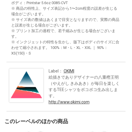
ボディ：Printstar 5.6oz 0085-CVT
※ 商品の特性上、サイズ表記から1〜2cm程度の誤差が生じる
場合がございます。
※ サイズ表の数値はあくまで目安となりますので、実際の商品
と誤差が生じる場合がございます。
※ プリント加工の過程で、若干縮みが生じる場合がございま
す。
※ インクジェットの特性を生かし、版下はボディのサイズに合
わせて縮小されます。 100%：M・L・XL・XXL ｜ 90%：
XS(150)・S
Label：
OKIMI
絵描きでありデザイナーの八重樫王明
（やえがし きみあき）が毎日を楽しく
するTEEシャツをボコボコ生み出しま
す。
http://www.okimi.com
このレーベルのほかの商品