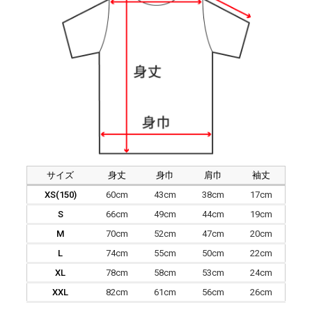
サイズ
身丈
身巾
肩巾
袖丈
XS(150)
60cm
43cm
38cm
17cm
S
66cm
49cm
44cm
19cm
M
70cm
52cm
47cm
20cm
L
74cm
55cm
50cm
22cm
XL
78cm
58cm
53cm
24cm
XXL
82cm
61cm
56cm
26cm