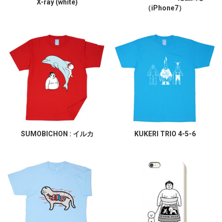
X-ray (white)
（iPhone7）
SUMOBICHON : イルカ
KUKERI TRIO 4-5-6