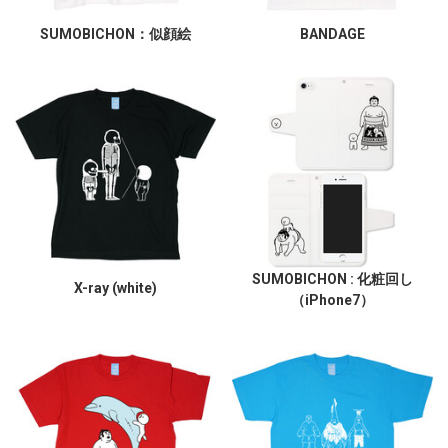
SUMOBICHON：似顔絵
BANDAGE
SUMOBICHON : 化粧回し
X-ray (white)
（iPhone7）