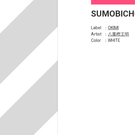
SUMOBICH
Label
：
OKIMI
Artist
：
八重樫王明
Color
：WHITE