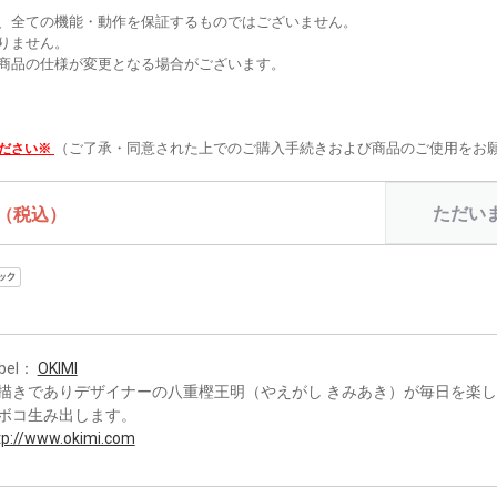
、全ての機能・動作を保証するものではございません。
りません。
商品の仕様が変更となる場合がございます。
（ご了承・同意された上でのご購入手続きおよび商品のご使用をお
ください※
ただい
（税込）
bel：
OKIMI
描きでありデザイナーの八重樫王明（やえがし きみあき）が毎日を楽し
ボコ生み出します。
tp://www.okimi.com