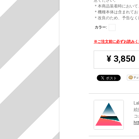
意ください。
＊本商品装着時において
＊機種本体は含まれてお
＊改良のため、予告なく
カラー:
※ご注文前に必ずお読み
¥ 3,850
La
絵
コ
ht