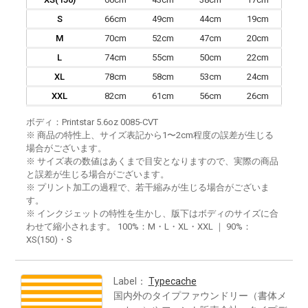
S
66cm
49cm
44cm
19cm
M
70cm
52cm
47cm
20cm
L
74cm
55cm
50cm
22cm
XL
78cm
58cm
53cm
24cm
XXL
82cm
61cm
56cm
26cm
ボディ：Printstar 5.6oz 0085-CVT
※ 商品の特性上、サイズ表記から1〜2cm程度の誤差が生じる
場合がございます。
※ サイズ表の数値はあくまで目安となりますので、実際の商品
と誤差が生じる場合がございます。
※ プリント加工の過程で、若干縮みが生じる場合がございま
す。
※ インクジェットの特性を生かし、版下はボディのサイズに合
わせて縮小されます。 100%：M・L・XL・XXL ｜ 90%：
XS(150)・S
Label：
Typecache
国内外のタイプファウンドリー（書体メ