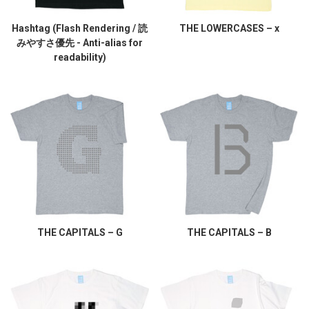
Hashtag (Flash Rendering / 読
THE LOWERCASES – x
みやすさ優先 - Anti-alias for
readability)
THE CAPITALS – G
THE CAPITALS – B