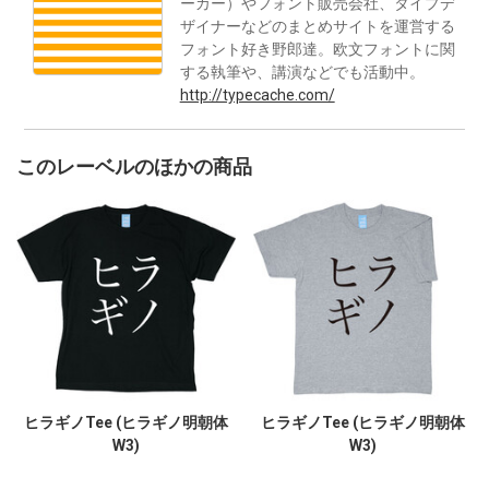
ーカー）やフォント販売会社、タイプデ
ザイナーなどのまとめサイトを運営する
フォント好き野郎達。欧文フォントに関
する執筆や、講演などでも活動中。
http://typecache.com/
このレーベルのほかの商品
ヒラギノTee (ヒラギノ明朝体
ヒラギノTee (ヒラギノ明朝体
W3)
W3)