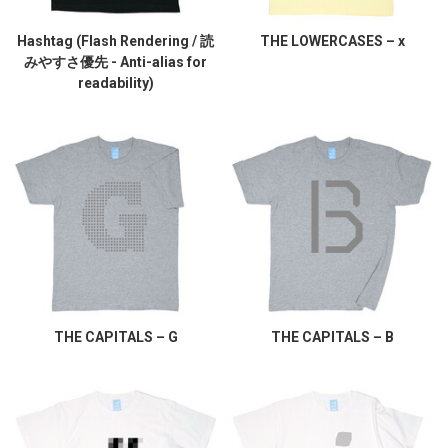
Hashtag (Flash Rendering / 読
THE LOWERCASES – x
みやすさ優先 - Anti-alias for
readability)
THE CAPITALS – G
THE CAPITALS – B