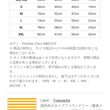
S
66cm
49cm
44cm
19cm
M
70cm
52cm
47cm
20cm
L
74cm
55cm
50cm
22cm
XL
78cm
58cm
53cm
24cm
XXL
82cm
61cm
56cm
26cm
ボディ：Printstar 5.6oz 0085-CVT
※ 商品の特性上、サイズ表記から1〜2cm程度の誤差が生じる
場合がございます。
※ サイズ表の数値はあくまで目安となりますので、実際の商品
と誤差が生じる場合がございます。
※ プリント加工の過程で、若干縮みが生じる場合がございま
す。
※ インクジェットの特性を生かし、版下はボディのサイズに合
わせて縮小されます。 100%：M・L・XL・XXL ｜ 90%：
XS(150)・S
Label：
Typecache
国内外のタイプファウンドリー（書体メ