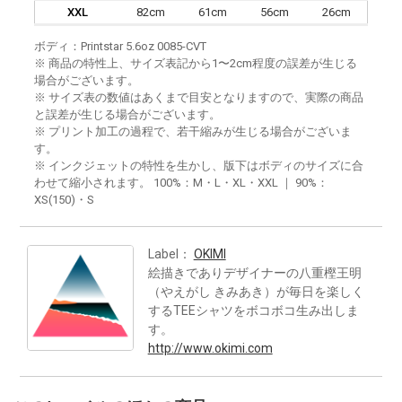
XXL
82cm
61cm
56cm
26cm
ボディ：Printstar 5.6oz 0085-CVT
※ 商品の特性上、サイズ表記から1〜2cm程度の誤差が生じる
場合がございます。
※ サイズ表の数値はあくまで目安となりますので、実際の商品
と誤差が生じる場合がございます。
※ プリント加工の過程で、若干縮みが生じる場合がございま
す。
※ インクジェットの特性を生かし、版下はボディのサイズに合
わせて縮小されます。 100%：M・L・XL・XXL ｜ 90%：
XS(150)・S
Label：
OKIMI
絵描きでありデザイナーの八重樫王明
（やえがし きみあき）が毎日を楽しく
するTEEシャツをボコボコ生み出しま
す。
http://www.okimi.com