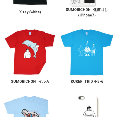
SUMOBICHON : 化粧回し
X-ray (white)
（iPhone7）
SUMOBICHON : イルカ
KUKERI TRIO 4-5-6