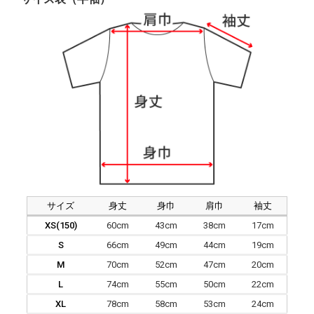
サイズ
身丈
身巾
肩巾
袖丈
XS(150)
60cm
43cm
38cm
17cm
S
66cm
49cm
44cm
19cm
M
70cm
52cm
47cm
20cm
L
74cm
55cm
50cm
22cm
XL
78cm
58cm
53cm
24cm