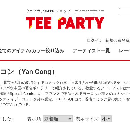
ウェアラブルPNGショップ ティーパーティー
ログイン
新規会員登録
全てのアイテム/カラー絞り込み
アーティスト一覧
レー
・コン（Yan Cong）
ン）は、北京を活動の拠点とするコミック作家。日常生活や子供の頃の記憶を、
ロッパや中国の著名ギャラリーで紹介されている。敬愛するアーティストは
誌『Special Comix』は、フランスで開催されるヨーロッパ最大のコミッ
ルタナティブ・コミック賞を受賞。2011年9月には、香港コミック界の鬼才・
が予定されている。
ました。
表示順:
表示サイズ: