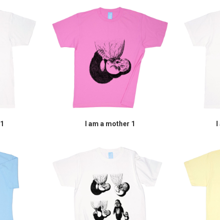
 1
I am a mother 1
I