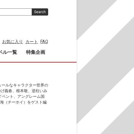
Search
お気に入り
カート
FAQ
ベル一覧
特集企画
シュールなキャラクター世界の
つげ義春、根本敬、逆柱いみ
クイベント、アングレーム国
智海（チーホイ）をゲスト編