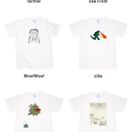
farmer
Sea Front
Wow!Wow!
zilla