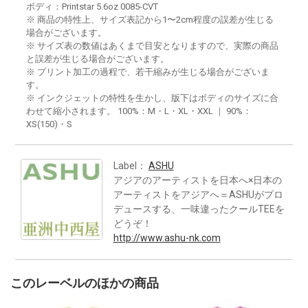
ボディ：Printstar 5.6oz 0085-CVT
※ 商品の特性上、サイズ表記から1〜2cm程度の誤差が生じる
場合がございます。
※ サイズ表の数値はあくまで目安となりますので、実際の商品
と誤差が生じる場合がございます。
※ プリント加工の過程で、若干縮みが生じる場合がございま
す。
※ インクジェットの特性を生かし、版下はボディのサイズに合
わせて縮小されます。 100%：M・L・XL・XXL ｜ 90%：
XS(150)・S
Label：
ASHU
アジアのアーティストを日本へ×日本の
アーティストをアジアへ＝ASHUがプロ
デュースする、一味違ったクールTEEを
どうぞ！
http://www.ashu-nk.com
このレーベルのほかの商品