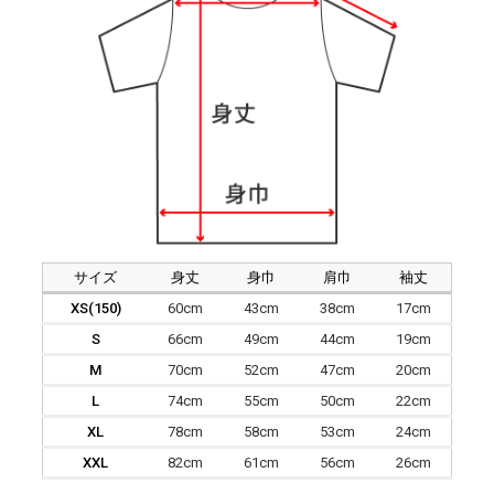
サイズ
身丈
身巾
肩巾
袖丈
XS(150)
60cm
43cm
38cm
17cm
S
66cm
49cm
44cm
19cm
M
70cm
52cm
47cm
20cm
L
74cm
55cm
50cm
22cm
XL
78cm
58cm
53cm
24cm
XXL
82cm
61cm
56cm
26cm