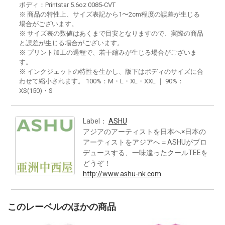
ボディ：Printstar 5.6oz 0085-CVT
※ 商品の特性上、サイズ表記から1〜2cm程度の誤差が生じる
場合がございます。
※ サイズ表の数値はあくまで目安となりますので、実際の商品
と誤差が生じる場合がございます。
※ プリント加工の過程で、若干縮みが生じる場合がございま
す。
※ インクジェットの特性を生かし、版下はボディのサイズに合
わせて縮小されます。 100%：M・L・XL・XXL ｜ 90%：
XS(150)・S
Label：
ASHU
アジアのアーティストを日本へ×日本の
アーティストをアジアへ＝ASHUがプロ
デュースする、一味違ったクールTEEを
どうぞ！
http://www.ashu-nk.com
このレーベルのほかの商品