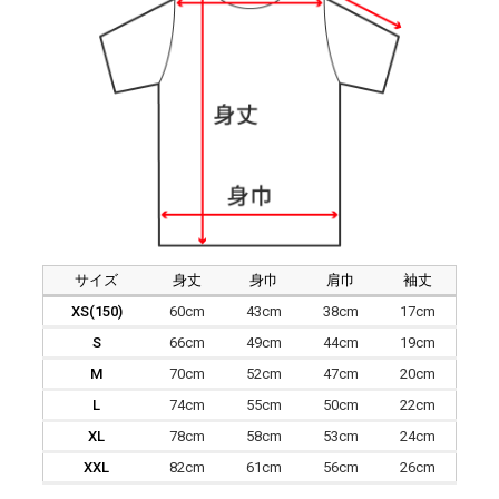
サイズ
身丈
身巾
肩巾
袖丈
XS(150)
60cm
43cm
38cm
17cm
S
66cm
49cm
44cm
19cm
M
70cm
52cm
47cm
20cm
L
74cm
55cm
50cm
22cm
XL
78cm
58cm
53cm
24cm
XXL
82cm
61cm
56cm
26cm