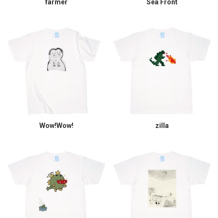
farmer
Sea Front
Wow!Wow!
zilla