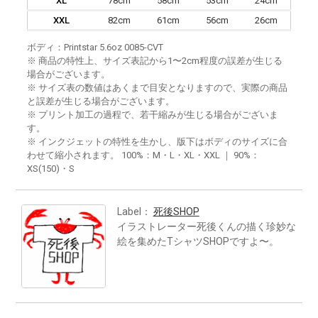
XL
78cm
58cm
53cm
24cm
XXL
82cm
61cm
56cm
26cm
ボディ：Printstar 5.6oz 0085-CVT
※ 商品の特性上、サイズ表記から1〜2cm程度の誤差が生じる
場合がございます。
※ サイズ表の数値はあくまで目安となりますので、実際の商品
と誤差が生じる場合がございます。
※ プリント加工の過程で、若干縮みが生じる場合がございま
す。
※ インクジェットの特性を生かし、版下はボディのサイズに合
わせて縮小されます。 100%：M・L・XL・XXL ｜ 90%：
XS(150)・S
Label：
死後SHOP
イラストレーター死後くんの描く珍妙な
絵を集めたTシャツSHOPですよ〜。