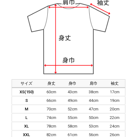
サイズ
身丈
身巾
肩巾
袖丈
XS(150)
60cm
43cm
38cm
17cm
S
66cm
49cm
44cm
19cm
M
70cm
52cm
47cm
20cm
L
74cm
55cm
50cm
22cm
XL
78cm
58cm
53cm
24cm
XXL
82cm
61cm
56cm
26cm