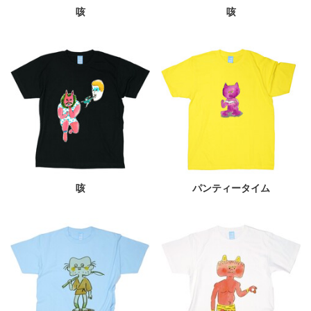
咳
咳
咳
パンティータイム