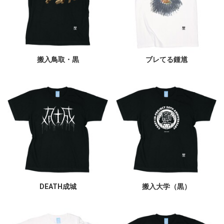
搬入鳥取・黒
ブレてる鍾馗
DEATH成城
搬入大学（黒）