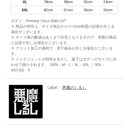
XL
78cm
58cm
53cm
24cm
XXL
82cm
61cm
56cm
26cm
ボディ：Printstar 5.6oz 0085-CVT
※ 商品の特性上、サイズ表記から1〜2cm程度の誤差が生じる
場合がございます。
※ サイズ表の数値はあくまで目安となりますので、実際の商品
と誤差が生じる場合がございます。
※ プリント加工の過程で、若干縮みが生じる場合がございま
す。
※ インクジェットの特性を生かし、版下はボディのサイズに合
わせて縮小されます。 100%：M・L・XL・XXL ｜ 90%：
XS(150)・S
Label：
悪魔のしるし