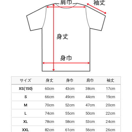
サイズ
身丈
身巾
肩巾
袖丈
XS(150)
60cm
43cm
38cm
17cm
S
66cm
49cm
44cm
19cm
M
70cm
52cm
47cm
20cm
L
74cm
55cm
50cm
22cm
XL
78cm
58cm
53cm
24cm
XXL
82cm
61cm
56cm
26cm