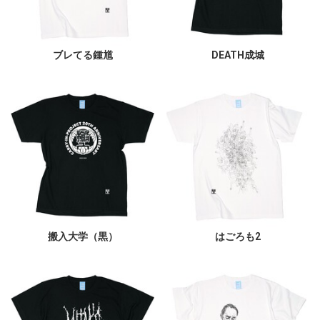
ブレてる鍾馗
DEATH成城
搬入大学（黒）
はごろも2