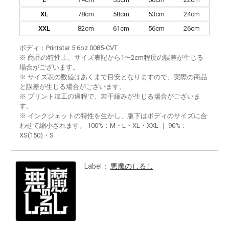
XL
78cm
58cm
53cm
24cm
XXL
82cm
61cm
56cm
26cm
ボディ：Printstar 5.6oz 0085-CVT
※ 商品の特性上、サイズ表記から1〜2cm程度の誤差が生じる
場合がございます。
※ サイズ表の数値はあくまで目安となりますので、実際の商品
と誤差が生じる場合がございます。
※ プリント加工の過程で、若干縮みが生じる場合がございま
す。
※ インクジェットの特性を生かし、版下はボディのサイズに合
わせて縮小されます。 100%：M・L・XL・XXL ｜ 90%：
XS(150)・S
Label：
悪魔のしるし