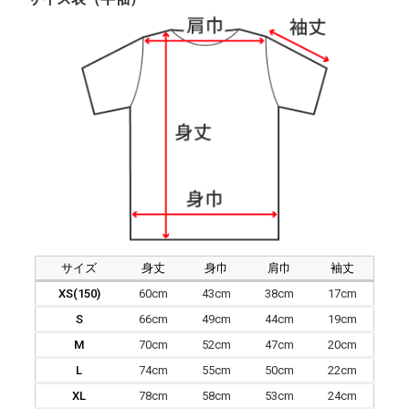
サイズ
身丈
身巾
肩巾
袖丈
XS(150)
60cm
43cm
38cm
17cm
S
66cm
49cm
44cm
19cm
M
70cm
52cm
47cm
20cm
L
74cm
55cm
50cm
22cm
XL
78cm
58cm
53cm
24cm