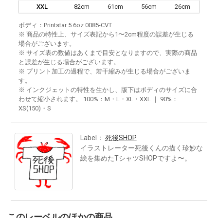
XXL
82cm
61cm
56cm
26cm
ボディ：Printstar 5.6oz 0085-CVT
※ 商品の特性上、サイズ表記から1〜2cm程度の誤差が生じる
場合がございます。
※ サイズ表の数値はあくまで目安となりますので、実際の商品
と誤差が生じる場合がございます。
※ プリント加工の過程で、若干縮みが生じる場合がございま
す。
※ インクジェットの特性を生かし、版下はボディのサイズに合
わせて縮小されます。 100%：M・L・XL・XXL ｜ 90%：
XS(150)・S
Label：
死後SHOP
イラストレーター死後くんの描く珍妙な
絵を集めたTシャツSHOPですよ〜。
このレーベルのほかの商品