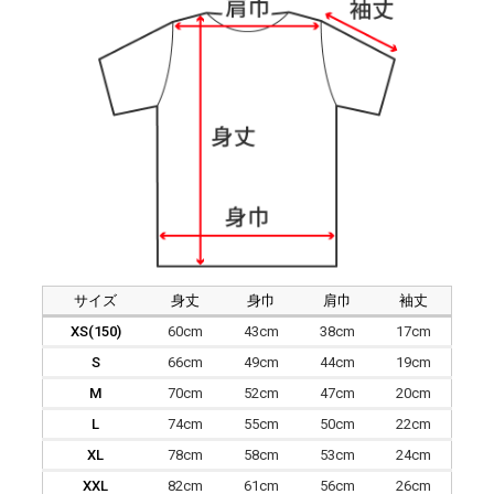
サイズ
身丈
身巾
肩巾
袖丈
XS(150)
60cm
43cm
38cm
17cm
S
66cm
49cm
44cm
19cm
M
70cm
52cm
47cm
20cm
L
74cm
55cm
50cm
22cm
XL
78cm
58cm
53cm
24cm
XXL
82cm
61cm
56cm
26cm