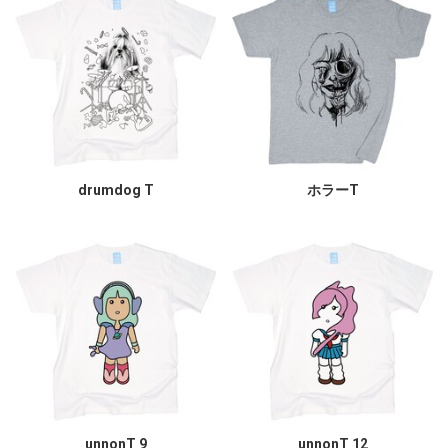
drumdog T
ホラーT
unnonT 9
unnonT 12