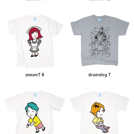
unnonT 8
drumdog T