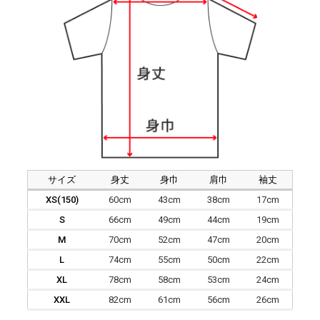
サイズ
身丈
身巾
肩巾
袖丈
XS(150)
60cm
43cm
38cm
17cm
S
66cm
49cm
44cm
19cm
M
70cm
52cm
47cm
20cm
L
74cm
55cm
50cm
22cm
XL
78cm
58cm
53cm
24cm
XXL
82cm
61cm
56cm
26cm