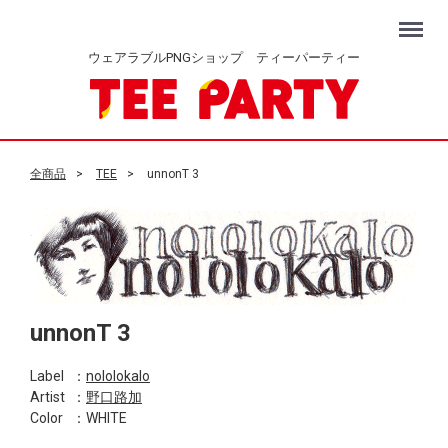
Menu
ウェアラブルPNGショップ ティーパーティー
全商品
TEE
unnonT 3
unnonT 3
Label
：
nololokalo
Artist
：
野口路加
Color
：WHITE