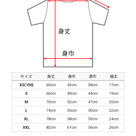
サイズ
身丈
身巾
肩巾
袖丈
XS(150)
60cm
43cm
38cm
17cm
S
66cm
49cm
44cm
19cm
M
70cm
52cm
47cm
20cm
L
74cm
55cm
50cm
22cm
XL
78cm
58cm
53cm
24cm
XXL
82cm
61cm
56cm
26cm