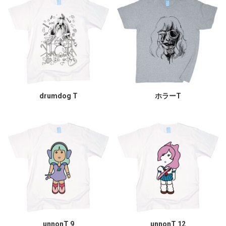
drumdog T
ホラーT
unnonT 9
unnonT 12