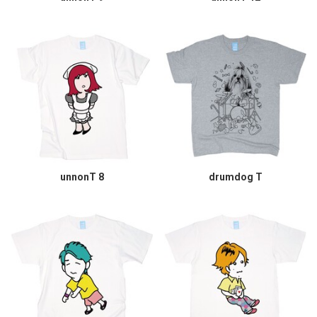
unnonT 8
drumdog T