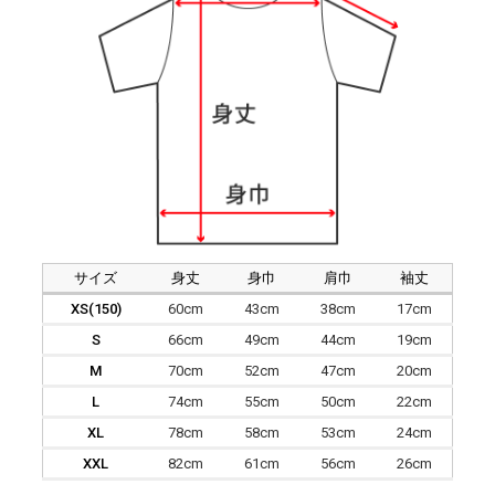
サイズ
身丈
身巾
肩巾
袖丈
XS(150)
60cm
43cm
38cm
17cm
S
66cm
49cm
44cm
19cm
M
70cm
52cm
47cm
20cm
L
74cm
55cm
50cm
22cm
XL
78cm
58cm
53cm
24cm
XXL
82cm
61cm
56cm
26cm