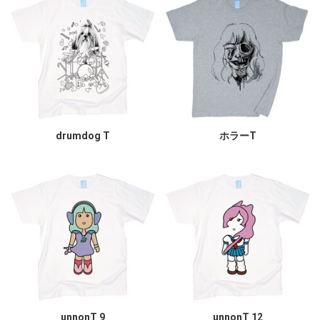
drumdog T
ホラーT
unnonT 9
unnonT 12