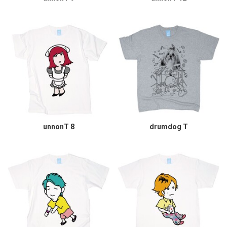
unnonT 8
drumdog T