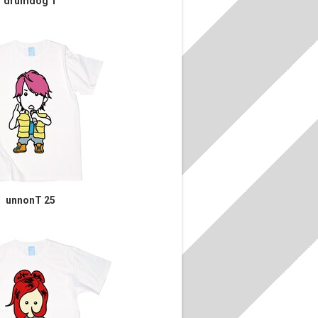
drumdog T
unnonT 25