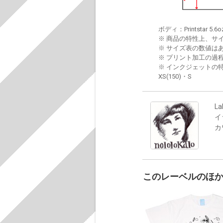
ボディ：Printstar 5.6o
※ 商品の特性上、サ
※ サイズ表の数値は
※ プリント加工の過
※ インクジェットの特
XS(150)・S
La
イ
カ
このレーベルのほ