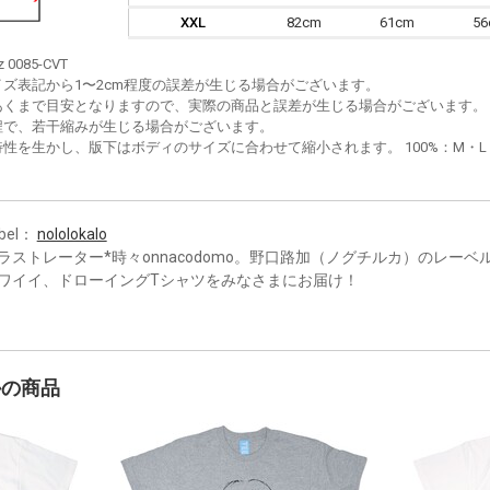
XXL
82cm
61cm
5
z 0085-CVT
イズ表記から1〜2cm程度の誤差が生じる場合がございます。
あくまで目安となりますので、実際の商品と誤差が生じる場合がございます。
程で、若干縮みが生じる場合がございます。
性を生かし、版下はボディのサイズに合わせて縮小されます。 100%：M・L・XL
bel：
nololokalo
ラストレーター*時々onnacodomo。野口路加（ノグチルカ）のレー
ワイイ、ドローイングTシャツをみなさまにお届け！
かの商品