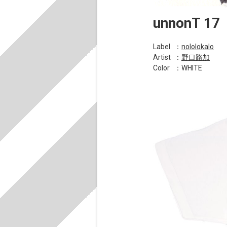
unnonT 17
Label
：
nololokalo
Artist
：
野口路加
Color
：WHITE