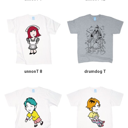
unnonT 8
drumdog T