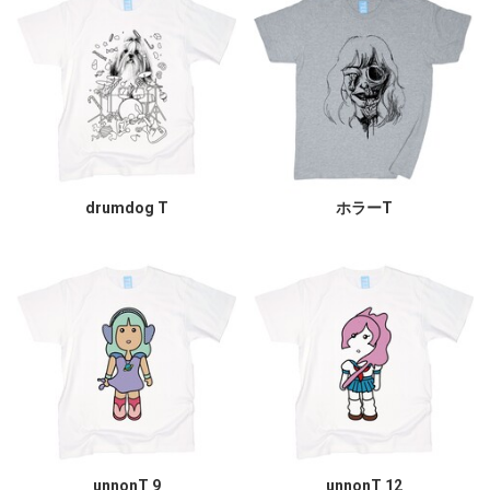
drumdog T
ホラーT
unnonT 9
unnonT 12