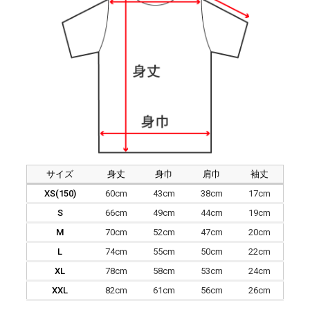
サイズ
身丈
身巾
肩巾
袖丈
XS(150)
60cm
43cm
38cm
17cm
S
66cm
49cm
44cm
19cm
M
70cm
52cm
47cm
20cm
L
74cm
55cm
50cm
22cm
XL
78cm
58cm
53cm
24cm
XXL
82cm
61cm
56cm
26cm