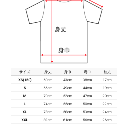
サイズ
身丈
身巾
肩巾
袖丈
XS(150)
60cm
43cm
38cm
17cm
S
66cm
49cm
44cm
19cm
M
70cm
52cm
47cm
20cm
L
74cm
55cm
50cm
22cm
XL
78cm
58cm
53cm
24cm
XXL
82cm
61cm
56cm
26cm