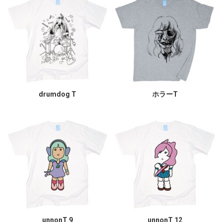
drumdog T
ホラーT
unnonT 9
unnonT 12