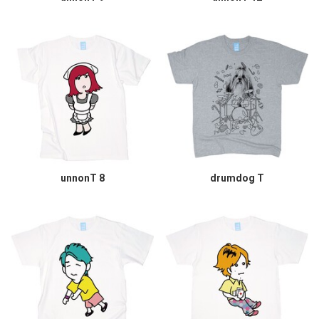
unnonT 8
drumdog T