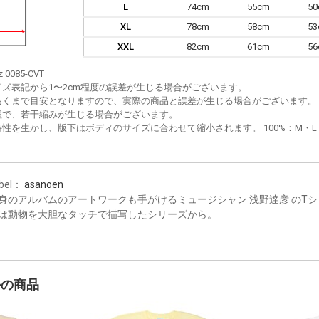
L
74cm
55cm
5
XL
78cm
58cm
5
XXL
82cm
61cm
5
z 0085-CVT
イズ表記から1〜2cm程度の誤差が生じる場合がございます。
あくまで目安となりますので、実際の商品と誤差が生じる場合がございます。
程で、若干縮みが生じる場合がございます。
性を生かし、版下はボディのサイズに合わせて縮小されます。 100%：M・L・XL
bel：
asanoen
身のアルバムのアートワークも手がけるミュージシャン 浅野達彦 のT
は動物を大胆なタッチで描写したシリーズから。
かの商品