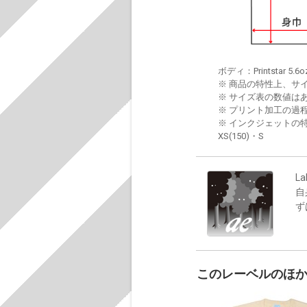
ボディ：Printstar 5.6o
※ 商品の特性上、サ
※ サイズ表の数値は
※ プリント加工の過
※ インクジェットの特
XS(150)・S
La
自
ず
このレーベルのほ