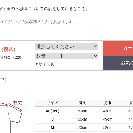
が宇宙の不思議についての話をしているところ。
のプリントのため実際の商品は異なります。
カー
（税込）
増料金（220
お気
。
▼サイズ表
サイズ
身丈
身巾
XS(150)
60cm
43cm
3
S
66cm
49cm
4
M
70cm
52cm
4