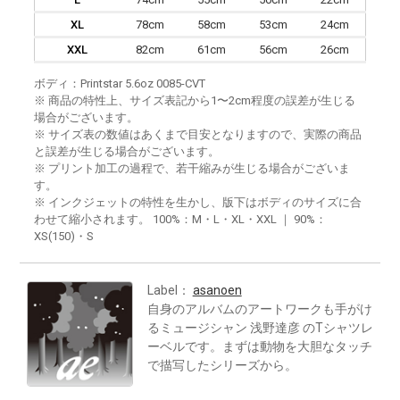
XL
78cm
58cm
53cm
24cm
XXL
82cm
61cm
56cm
26cm
ボディ：Printstar 5.6oz 0085-CVT
※ 商品の特性上、サイズ表記から1〜2cm程度の誤差が生じる
場合がございます。
※ サイズ表の数値はあくまで目安となりますので、実際の商品
と誤差が生じる場合がございます。
※ プリント加工の過程で、若干縮みが生じる場合がございま
す。
※ インクジェットの特性を生かし、版下はボディのサイズに合
わせて縮小されます。 100%：M・L・XL・XXL ｜ 90%：
XS(150)・S
Label：
asanoen
自身のアルバムのアートワークも手がけ
るミュージシャン 浅野達彦 のTシャツレ
ーベルです。まずは動物を大胆なタッチ
で描写したシリーズから。