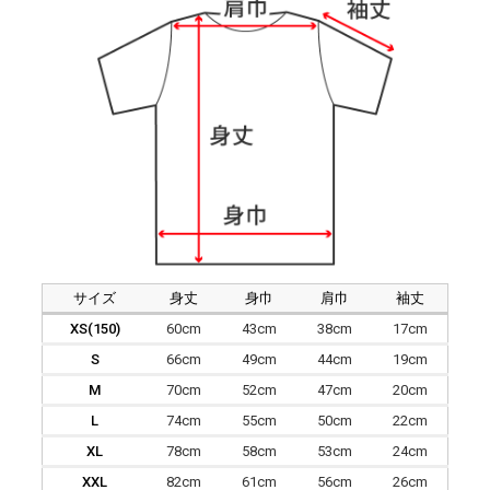
サイズ
身丈
身巾
肩巾
袖丈
XS(150)
60cm
43cm
38cm
17cm
S
66cm
49cm
44cm
19cm
M
70cm
52cm
47cm
20cm
L
74cm
55cm
50cm
22cm
XL
78cm
58cm
53cm
24cm
XXL
82cm
61cm
56cm
26cm