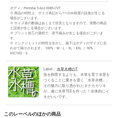
ボディ：Printstar 5.6oz 0085-CVT
※ 商品の特性上、サイズ表記から1〜2cm程度の誤差が生じる
場合がございます。
※ サイズ表の数値はあくまで目安となりますので、実際の商品
と誤差が生じる場合がございます。
※ プリント加工の過程で、若干縮みが生じる場合がございま
す。
※ インクジェットの特性を生かし、版下はボディのサイズに合
わせて縮小されます。 100%：M・L・XL・XXL ｜ 90%：
XS(150)・S
Label：
水草水槽のT
魚を飼育するよりも、水草を育て水景を
つくることに重きを置く「水草水槽」。
その魅力に取り憑かれたタナカカツキ
が、遂に水草TEEを作った！全体的にイ
キがいいです。
このレーベルのほかの商品