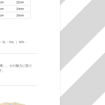
0cm
22cm
3cm
24cm
6cm
26cm
・XXL ｜ 90%：
槽」。その魅力に取り
す。