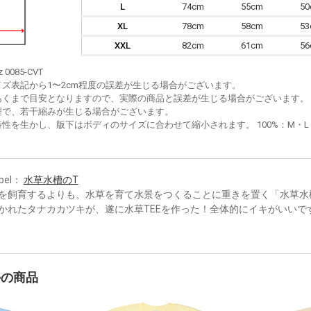
L
74cm
55cm
5
XL
78cm
58cm
5
XXL
82cm
61cm
5
z 0085-CVT
イズ表記から1〜2cm程度の誤差が生じる場合がございます。
あくまで目安となりますので、実際の商品と誤差が生じる場合がございます。
程で、若干縮みが生じる場合がございます。
性を生かし、版下はボディのサイズに合わせて縮小されます。 100%：M・L・XL
bel：
水草水槽のT
を飼育するよりも、水草を育て水景をつくることに重きを置く「水草水
かれたタナカカツキが、遂に水草TEEを作った！全体的にイキがいいで
かの商品