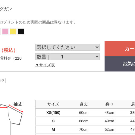
クダガン
のプリントのため実際の商品は異なります。
カー
（税込）
増料金（220
お気
。
▼サイズ表
サイズ
身丈
身巾
XS(150)
60cm
43cm
3
S
66cm
49cm
4
M
70cm
52cm
4