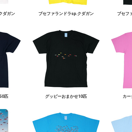
.クダガン
ブセファランドラsp.クダガン
ブセファ
50匹
グッピーおまかせ10匹
カー