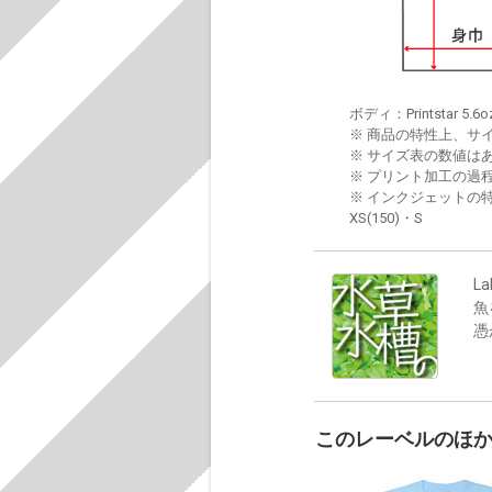
ボディ：Printstar 5.6o
※ 商品の特性上、サ
※ サイズ表の数値は
※ プリント加工の過
※ インクジェットの特
XS(150)・S
La
魚
憑
このレーベルのほ