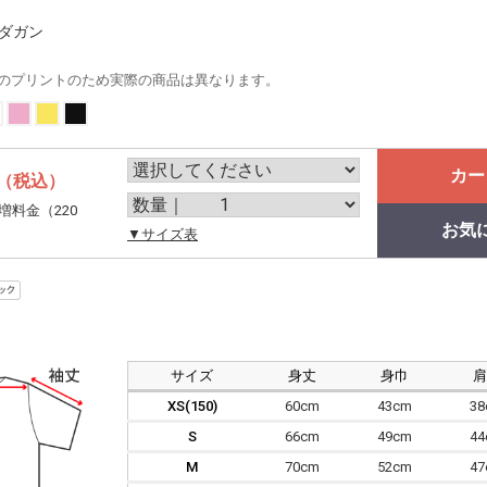
クダガン
のプリントのため実際の商品は異なります。
カー
（税込）
増料金（220
お気
。
▼サイズ表
サイズ
身丈
身巾
XS(150)
60cm
43cm
3
S
66cm
49cm
4
M
70cm
52cm
4