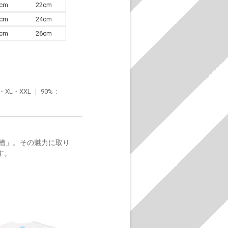
0cm
22cm
3cm
24cm
6cm
26cm
・XXL ｜ 90%：
槽」。その魅力に取り
す。