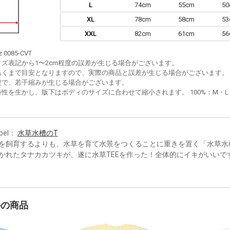
L
74cm
55cm
5
XL
78cm
58cm
5
XXL
82cm
61cm
5
z 0085-CVT
イズ表記から1〜2cm程度の誤差が生じる場合がございます。
あくまで目安となりますので、実際の商品と誤差が生じる場合がございます。
程で、若干縮みが生じる場合がございます。
性を生かし、版下はボディのサイズに合わせて縮小されます。 100%：M・L・XL
bel：
水草水槽のT
を飼育するよりも、水草を育て水景をつくることに重きを置く「水草水
かれたタナカカツキが、遂に水草TEEを作った！全体的にイキがいいで
かの商品