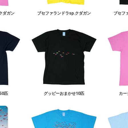
.クダガン
ブセファランドラsp.クダガン
ブセファ
50匹
グッピーおまかせ10匹
カー