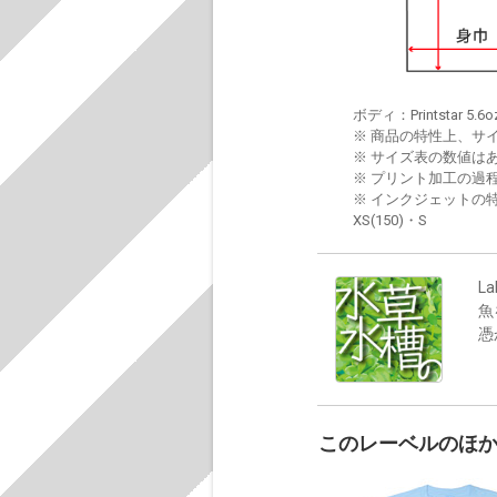
ボディ：Printstar 5.6o
※ 商品の特性上、サ
※ サイズ表の数値は
※ プリント加工の過
※ インクジェットの特
XS(150)・S
La
魚
憑
このレーベルのほ