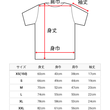
サイズ
身丈
身巾
肩巾
袖丈
XS(150)
60cm
43cm
38cm
17cm
S
66cm
49cm
44cm
19cm
M
70cm
52cm
47cm
20cm
L
74cm
55cm
50cm
22cm
XL
78cm
58cm
53cm
24cm
XXL
82cm
61cm
56cm
26cm