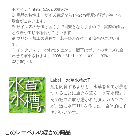
ボディ：Printstar 5.6oz 0085-CVT
※ 商品の特性上、サイズ表記から1〜2cm程度の誤差が生じる
場合がございます。
※ サイズ表の数値はあくまで目安となりますので、実際の商品
と誤差が生じる場合がございます。
※ プリント加工の過程で、若干縮みが生じる場合がございま
す。
※ インクジェットの特性を生かし、版下はボディのサイズに合
わせて縮小されます。 100%：M・L・XL・XXL ｜ 90%：
XS(150)・S
Label：
水草水槽のT
魚を飼育するよりも、水草を育て水景を
つくることに重きを置く「水草水槽」。
その魅力に取り憑かれたタナカカツキ
が、遂に水草TEEを作った！全体的にイ
キがいいです。
このレーベルのほかの商品