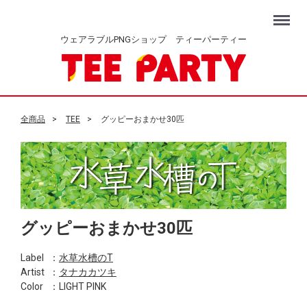
Menu
ウェアラブルPNGショップ ティーパーティー
全商品
TEE
グッピーおまかせ30匹
グッピーおまかせ30匹
Label
：
水草水槽のT
Artist
：
タナカカツキ
Color
：LIGHT PINK