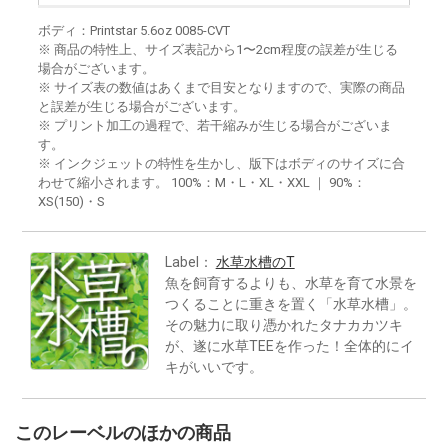
ボディ：Printstar 5.6oz 0085-CVT
※ 商品の特性上、サイズ表記から1〜2cm程度の誤差が生じる
場合がございます。
※ サイズ表の数値はあくまで目安となりますので、実際の商品
と誤差が生じる場合がございます。
※ プリント加工の過程で、若干縮みが生じる場合がございま
す。
※ インクジェットの特性を生かし、版下はボディのサイズに合
わせて縮小されます。 100%：M・L・XL・XXL ｜ 90%：
XS(150)・S
Label：
水草水槽のT
魚を飼育するよりも、水草を育て水景を
つくることに重きを置く「水草水槽」。
その魅力に取り憑かれたタナカカツキ
が、遂に水草TEEを作った！全体的にイ
キがいいです。
このレーベルのほかの商品