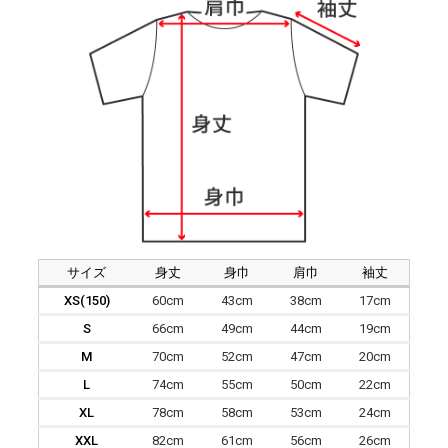
サイズ
身丈
身巾
肩巾
袖丈
XS(150)
60cm
43cm
38cm
17cm
S
66cm
49cm
44cm
19cm
M
70cm
52cm
47cm
20cm
L
74cm
55cm
50cm
22cm
XL
78cm
58cm
53cm
24cm
XXL
82cm
61cm
56cm
26cm