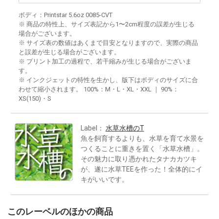
ボディ：Printstar 5.6oz 0085-CVT
※ 商品の特性上、サイズ表記から1〜2cm程度の誤差が生じる
場合がございます。
※ サイズ表の数値はあくまで目安となりますので、実際の商品
と誤差が生じる場合がございます。
※ プリント加工の過程で、若干縮みが生じる場合がございま
す。
※ インクジェットの特性を生かし、版下はボディのサイズに合
わせて縮小されます。 100%：M・L・XL・XXL ｜ 90%：
XS(150)・S
Label：
水草水槽のT
魚を飼育するよりも、水草を育て水景を
つくることに重きを置く「水草水槽」。
その魅力に取り憑かれたタナカカツキ
が、遂に水草TEEを作った！全体的にイ
キがいいです。
このレーベルのほかの商品