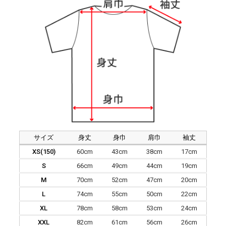
サイズ
身丈
身巾
肩巾
袖丈
XS(150)
60cm
43cm
38cm
17cm
S
66cm
49cm
44cm
19cm
M
70cm
52cm
47cm
20cm
L
74cm
55cm
50cm
22cm
XL
78cm
58cm
53cm
24cm
XXL
82cm
61cm
56cm
26cm