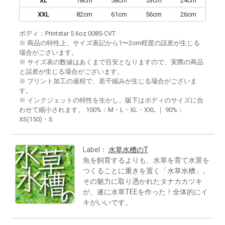
XL
78cm
58cm
53cm
24cm
XXL
82cm
61cm
56cm
26cm
ボディ：Printstar 5.6oz 0085-CVT
※ 商品の特性上、サイズ表記から1〜2cm程度の誤差が生じる
場合がございます。
※ サイズ表の数値はあくまで目安となりますので、実際の商品
と誤差が生じる場合がございます。
※ プリント加工の過程で、若干縮みが生じる場合がございま
す。
※ インクジェットの特性を生かし、版下はボディのサイズに合
わせて縮小されます。 100%：M・L・XL・XXL ｜ 90%：
XS(150)・S
Label：
水草水槽のT
魚を飼育するよりも、水草を育て水景を
つくることに重きを置く「水草水槽」。
その魅力に取り憑かれたタナカカツキ
が、遂に水草TEEを作った！全体的にイ
キがいいです。