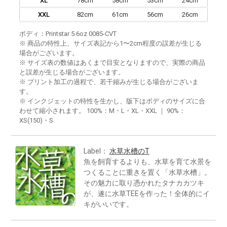
XL
78cm
58cm
53cm
24cm
XXL
82cm
61cm
56cm
26cm
ボディ：Printstar 5.6oz 0085-CVT
※ 商品の特性上、サイズ表記から1〜2cm程度の誤差が生じる
場合がございます。
※ サイズ表の数値はあくまで目安となりますので、実際の商品
と誤差が生じる場合がございます。
※ プリント加工の過程で、若干縮みが生じる場合がございま
す。
※ インクジェットの特性を生かし、版下はボディのサイズに合
わせて縮小されます。 100%：M・L・XL・XXL ｜ 90%：
XS(150)・S
Label：
水草水槽のT
魚を飼育するよりも、水草を育て水景を
つくることに重きを置く「水草水槽」。
その魅力に取り憑かれたタナカカツキ
が、遂に水草TEEを作った！全体的にイ
キがいいです。