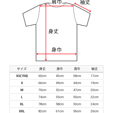
サイズ
身丈
身巾
肩巾
袖丈
XS(150)
60cm
43cm
38cm
17cm
S
66cm
49cm
44cm
19cm
M
70cm
52cm
47cm
20cm
L
74cm
55cm
50cm
22cm
XL
78cm
58cm
53cm
24cm
XXL
82cm
61cm
56cm
26cm