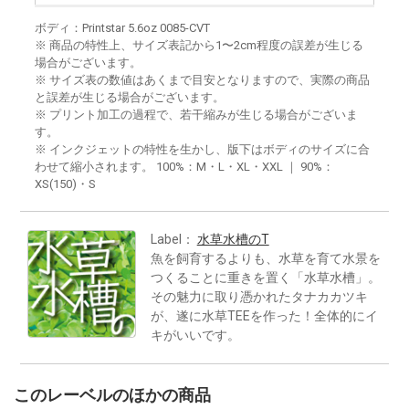
ボディ：Printstar 5.6oz 0085-CVT
※ 商品の特性上、サイズ表記から1〜2cm程度の誤差が生じる
場合がございます。
※ サイズ表の数値はあくまで目安となりますので、実際の商品
と誤差が生じる場合がございます。
※ プリント加工の過程で、若干縮みが生じる場合がございま
す。
※ インクジェットの特性を生かし、版下はボディのサイズに合
わせて縮小されます。 100%：M・L・XL・XXL ｜ 90%：
XS(150)・S
Label：
水草水槽のT
魚を飼育するよりも、水草を育て水景を
つくることに重きを置く「水草水槽」。
その魅力に取り憑かれたタナカカツキ
が、遂に水草TEEを作った！全体的にイ
キがいいです。
このレーベルのほかの商品