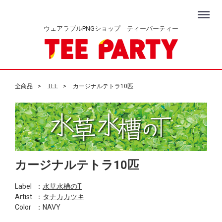
Menu
ウェアラブルPNGショップ ティーパーティー
全商品
TEE
カージナルテトラ10匹
カージナルテトラ10匹
Label
：
水草水槽のT
Artist
：
タナカカツキ
Color
：NAVY