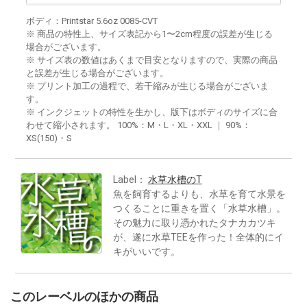
ボディ：Printstar 5.6oz 0085-CVT
※ 商品の特性上、サイズ表記から1〜2cm程度の誤差が生じる
場合がございます。
※ サイズ表の数値はあくまで目安となりますので、実際の商品
と誤差が生じる場合がございます。
※ プリント加工の過程で、若干縮みが生じる場合がございま
す。
※ インクジェットの特性を生かし、版下はボディのサイズに合
わせて縮小されます。 100%：M・L・XL・XXL ｜ 90%：
XS(150)・S
Label：
水草水槽のT
魚を飼育するよりも、水草を育て水景を
つくることに重きを置く「水草水槽」。
その魅力に取り憑かれたタナカカツキ
が、遂に水草TEEを作った！全体的にイ
キがいいです。
このレーベルのほかの商品