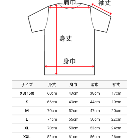
サイズ
身丈
身巾
肩巾
袖丈
XS(150)
60cm
43cm
38cm
17cm
S
66cm
49cm
44cm
19cm
M
70cm
52cm
47cm
20cm
L
74cm
55cm
50cm
22cm
XL
78cm
58cm
53cm
24cm
XXL
82cm
61cm
56cm
26cm