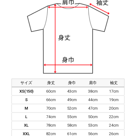
サイズ
身丈
身巾
肩巾
袖丈
XS(150)
60cm
43cm
38cm
17cm
S
66cm
49cm
44cm
19cm
M
70cm
52cm
47cm
20cm
L
74cm
55cm
50cm
22cm
XL
78cm
58cm
53cm
24cm
XXL
82cm
61cm
56cm
26cm