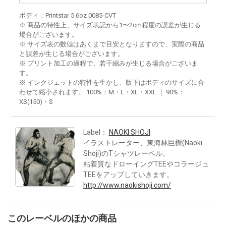
ボディ：Printstar 5.6oz 0085-CVT
※ 商品の特性上、サイズ表記から1〜2cm程度の誤差が生じる
場合がございます。
※ サイズ表の数値はあくまで目安となりますので、実際の商品
と誤差が生じる場合がございます。
※ プリント加工の過程で、若干縮みが生じる場合がございま
す。
※ インクジェットの特性を生かし、版下はボディのサイズに合
わせて縮小されます。 100%：M・L・XL・XXL ｜ 90%：
XS(150)・S
Label：
NAOKI SHOJI
イラストレーター、東海林巨樹(Naoki
Shoji)のTシャツレーベル。
粘着質なドローイングTEEやコラージュ
TEEをアップしていきます。
http://www.naokishoji.com/
このレーベルのほかの商品