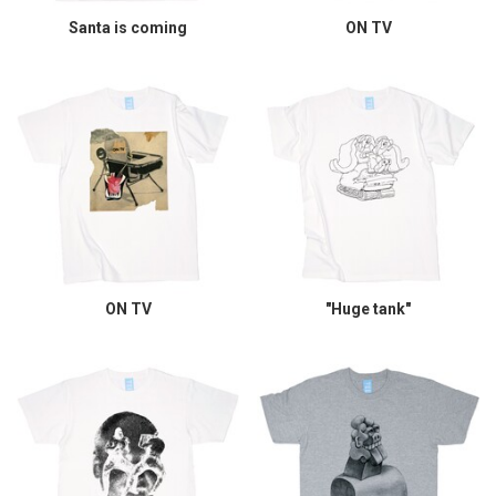
Santa is coming
ON TV
ON TV
"Huge tank"