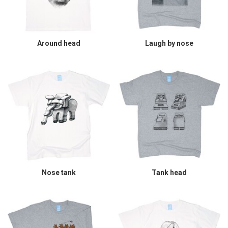
Around head
Laugh by nose
Nose tank
Tank head