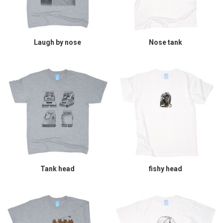
Laugh by nose
Nose tank
Tank head
fishy head