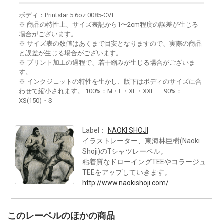
ボディ：Printstar 5.6oz 0085-CVT
※ 商品の特性上、サイズ表記から1〜2cm程度の誤差が生じる
場合がございます。
※ サイズ表の数値はあくまで目安となりますので、実際の商品
と誤差が生じる場合がございます。
※ プリント加工の過程で、若干縮みが生じる場合がございま
す。
※ インクジェットの特性を生かし、版下はボディのサイズに合
わせて縮小されます。 100%：M・L・XL・XXL ｜ 90%：
XS(150)・S
Label：
NAOKI SHOJI
イラストレーター、東海林巨樹(Naoki
Shoji)のTシャツレーベル。
粘着質なドローイングTEEやコラージュ
TEEをアップしていきます。
http://www.naokishoji.com/
このレーベルのほかの商品