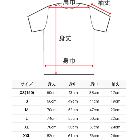
サイズ
身丈
身巾
肩巾
袖丈
XS(150)
60cm
43cm
38cm
17cm
S
66cm
49cm
44cm
19cm
M
70cm
52cm
47cm
20cm
L
74cm
55cm
50cm
22cm
XL
78cm
58cm
53cm
24cm
XXL
82cm
61cm
56cm
26cm