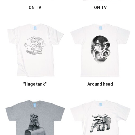
ON TV
ON TV
"Huge tank"
Around head