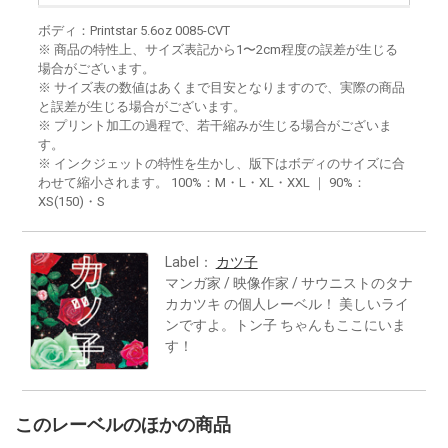
ボディ：Printstar 5.6oz 0085-CVT
※ 商品の特性上、サイズ表記から1〜2cm程度の誤差が生じる
場合がございます。
※ サイズ表の数値はあくまで目安となりますので、実際の商品
と誤差が生じる場合がございます。
※ プリント加工の過程で、若干縮みが生じる場合がございま
す。
※ インクジェットの特性を生かし、版下はボディのサイズに合
わせて縮小されます。 100%：M・L・XL・XXL ｜ 90%：
XS(150)・S
Label：
カツ子
マンガ家 / 映像作家 / サウニストのタナ
カカツキ の個人レーベル！ 美しいライ
ンですよ。トン子 ちゃんもここにいま
す！
このレーベルのほかの商品