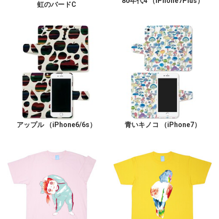
80年代4 （iPhone7Plus）
虹のバードC
アップル （iPhone6/6s）
青いキノコ （iPhone7）