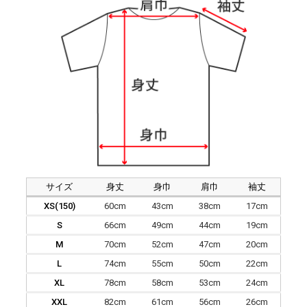
サイズ
身丈
身巾
肩巾
袖丈
XS(150)
60cm
43cm
38cm
17cm
S
66cm
49cm
44cm
19cm
M
70cm
52cm
47cm
20cm
L
74cm
55cm
50cm
22cm
XL
78cm
58cm
53cm
24cm
XXL
82cm
61cm
56cm
26cm