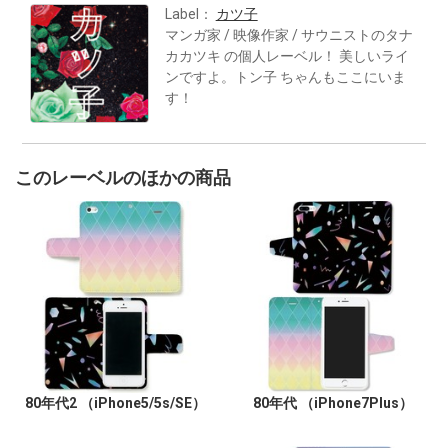
Label：
カツ子
マンガ家 / 映像作家 / サウニストのタナ
カカツキ の個人レーベル！ 美しいライ
ンですよ。トン子 ちゃんもここにいま
す！
このレーベルのほかの商品
80年代2 （iPhone5/5s/SE）
80年代 （iPhone7Plus）