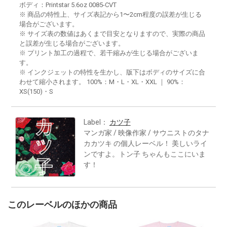
ボディ：Printstar 5.6oz 0085-CVT
※ 商品の特性上、サイズ表記から1〜2cm程度の誤差が生じる
場合がございます。
※ サイズ表の数値はあくまで目安となりますので、実際の商品
と誤差が生じる場合がございます。
※ プリント加工の過程で、若干縮みが生じる場合がございま
す。
※ インクジェットの特性を生かし、版下はボディのサイズに合
わせて縮小されます。 100%：M・L・XL・XXL ｜ 90%：
XS(150)・S
Label：
カツ子
マンガ家 / 映像作家 / サウニストのタナ
カカツキ の個人レーベル！ 美しいライ
ンですよ。トン子 ちゃんもここにいま
す！
このレーベルのほかの商品