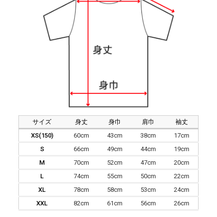
サイズ
身丈
身巾
肩巾
袖丈
XS(150)
60cm
43cm
38cm
17cm
S
66cm
49cm
44cm
19cm
M
70cm
52cm
47cm
20cm
L
74cm
55cm
50cm
22cm
XL
78cm
58cm
53cm
24cm
XXL
82cm
61cm
56cm
26cm