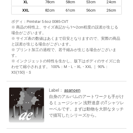
XL
78cm
58cm
53cm
24cm
XXL
82cm
61cm
56cm
26cm
ボディ：Printstar 5.6oz 0085-CVT
※ 商品の特性上、サイズ表記から1〜2cm程度の誤差が生じる
場合がございます。
※ サイズ表の数値はあくまで目安となりますので、実際の商品
と誤差が生じる場合がございます。
※ プリント加工の過程で、若干縮みが生じる場合がございま
す。
※ インクジェットの特性を生かし、版下はボディのサイズに合
わせて縮小されます。 100%：M・L・XL・XXL ｜ 90%：
XS(150)・S
Label：
asanoen
自身のアルバムのアートワークも手がけ
るミュージシャン 浅野達彦 のTシャツレ
ーベルです。まずは動物を大胆なタッチ
で描写したシリーズから。