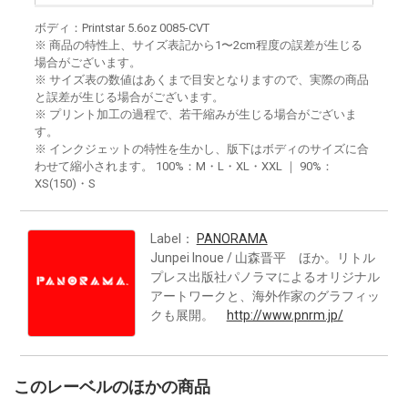
ボディ：Printstar 5.6oz 0085-CVT
※ 商品の特性上、サイズ表記から1〜2cm程度の誤差が生じる
場合がございます。
※ サイズ表の数値はあくまで目安となりますので、実際の商品
と誤差が生じる場合がございます。
※ プリント加工の過程で、若干縮みが生じる場合がございま
す。
※ インクジェットの特性を生かし、版下はボディのサイズに合
わせて縮小されます。 100%：M・L・XL・XXL ｜ 90%：
XS(150)・S
Label：
PANORAMA
Junpei Inoue / 山森晋平 ほか。リトル
プレス出版社パノラマによるオリジナル
アートワークと、海外作家のグラフィッ
クも展開。
http://www.pnrm.jp/
このレーベルのほかの商品