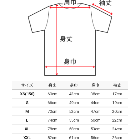
サイズ
身丈
身巾
肩巾
袖丈
XS(150)
60cm
43cm
38cm
17cm
S
66cm
49cm
44cm
19cm
M
70cm
52cm
47cm
20cm
L
74cm
55cm
50cm
22cm
XL
78cm
58cm
53cm
24cm
XXL
82cm
61cm
56cm
26cm