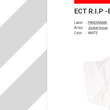
ECT R.I.P -
Label
：
PANORAMA
Artist
：
Junpei Inoue
Color
：WHITE