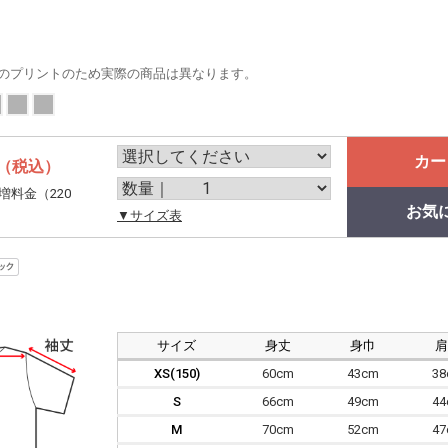
のプリントのため実際の商品は異なります。
カー
（税込）
増料金（220
お気
。
▼サイズ表
サイズ
身丈
身巾
XS(150)
60cm
43cm
3
S
66cm
49cm
4
M
70cm
52cm
4