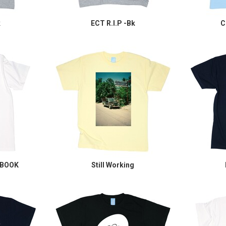
k
ECT R.I.P -Bk
C
 BOOK
Still Working