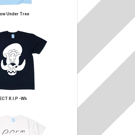
ow Under Tree
ECT R.I.P -Wh