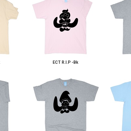
k
ECT R.I.P -Bk