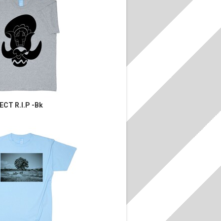
ECT R.I.P -Bk