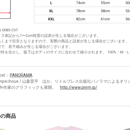
L
74cm
55cm
5
XL
78cm
58cm
5
XXL
82cm
61cm
5
z 0085-CVT
イズ表記から1〜2cm程度の誤差が生じる場合がございます。
あくまで目安となりますので、実際の商品と誤差が生じる場合がございます。
程で、若干縮みが生じる場合がございます。
性を生かし、版下はボディのサイズに合わせて縮小されます。 100%：M・L・XL
bel：
PANORAMA
unpei Inoue / 山森晋平 ほか。リトルプレス出版社パノラマによる
外作家のグラフィックも展開。
http://www.pnrm.jp/
かの商品