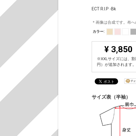
ECT R.I.P -Bk
＊画像は合成です。布へ
カラー:
¥ 3,850
※XXLサイズには、割
円）が追加されます
サイズ表（半袖）