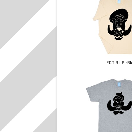
ECT R.I.P -B