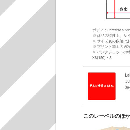
ボディ：Printstar 5.6o
※ 商品の特性上、サ
※ サイズ表の数値は
※ プリント加工の過
※ インクジェットの特
XS(150)・S
La
J
海
このレーベルのほ