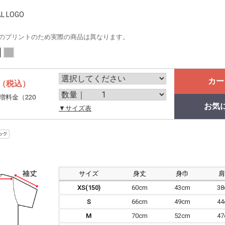
L LOGO
のプリントのため実際の商品は異なります。
カー
（税込）
増料金（220
お気
。
▼サイズ表
サイズ
身丈
身巾
XS(150)
60cm
43cm
3
S
66cm
49cm
4
M
70cm
52cm
4