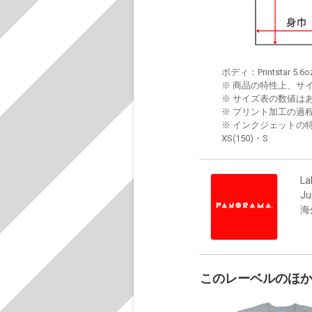
ボディ：Printstar 5.6o
※ 商品の特性上、サ
※ サイズ表の数値は
※ プリント加工の過
※ インクジェットの特
XS(150)・S
La
J
海
このレーベルのほ