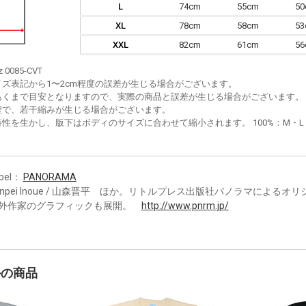
L
74cm
55cm
5
XL
78cm
58cm
5
XXL
82cm
61cm
5
z 0085-CVT
イズ表記から1〜2cm程度の誤差が生じる場合がございます。
あくまで目安となりますので、実際の商品と誤差が生じる場合がございます。
程で、若干縮みが生じる場合がございます。
性を生かし、版下はボディのサイズに合わせて縮小されます。 100%：M・L・XL
bel：
PANORAMA
unpei Inoue / 山森晋平 ほか。リトルプレス出版社パノラマによる
外作家のグラフィックも展開。
http://www.pnrm.jp/
かの商品