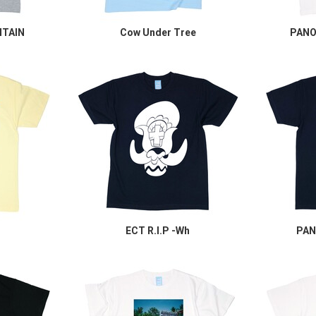
TAIN
Cow Under Tree
PANO
ECT R.I.P -Wh
PAN