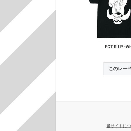
ECT R.I.P -W
このレー
当サイトにつ