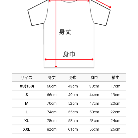
サイズ
身丈
身巾
肩巾
袖丈
XS(150)
60cm
43cm
38cm
17cm
S
66cm
49cm
44cm
19cm
M
70cm
52cm
47cm
20cm
L
74cm
55cm
50cm
22cm
XL
78cm
58cm
53cm
24cm
XXL
82cm
61cm
56cm
26cm