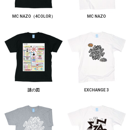
MC NAZO（4COLOR）
MC NAZO
謎の図
EXCHANGE 3