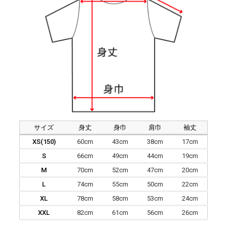
サイズ
身丈
身巾
肩巾
袖丈
XS(150)
60cm
43cm
38cm
17cm
S
66cm
49cm
44cm
19cm
M
70cm
52cm
47cm
20cm
L
74cm
55cm
50cm
22cm
XL
78cm
58cm
53cm
24cm
XXL
82cm
61cm
56cm
26cm