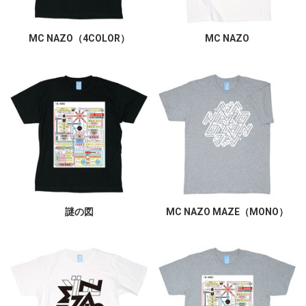
MC NAZO（4COLOR）
MC NAZO
謎の図
MC NAZO MAZE（MONO）