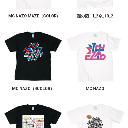
MC NAZO MAZE（COLOR)
謎の図 I_2今_10_2
MC NAZO（4COLOR）
MC NAZO