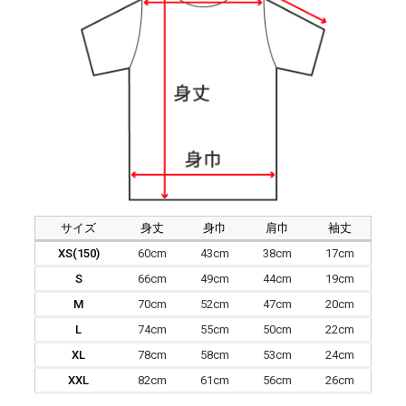
サイズ
身丈
身巾
肩巾
袖丈
XS(150)
60cm
43cm
38cm
17cm
S
66cm
49cm
44cm
19cm
M
70cm
52cm
47cm
20cm
L
74cm
55cm
50cm
22cm
XL
78cm
58cm
53cm
24cm
XXL
82cm
61cm
56cm
26cm