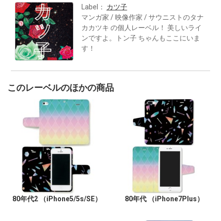
Label：
カツ子
マンガ家 / 映像作家 / サウニストのタナ
カカツキ の個人レーベル！ 美しいライ
ンですよ。トン子 ちゃんもここにいま
す！
このレーベルのほかの商品
80年代2 （iPhone5/5s/SE）
80年代 （iPhone7Plus）