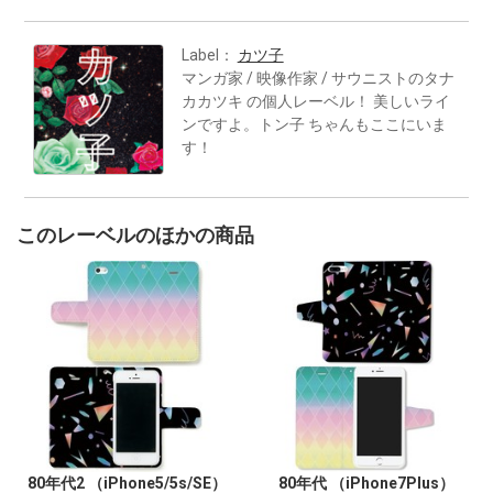
Label：
カツ子
マンガ家 / 映像作家 / サウニストのタナ
カカツキ の個人レーベル！ 美しいライ
ンですよ。トン子 ちゃんもここにいま
す！
このレーベルのほかの商品
80年代2 （iPhone5/5s/SE）
80年代 （iPhone7Plus）