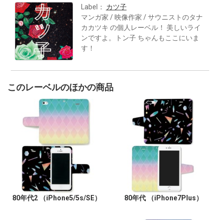
Label：
カツ子
マンガ家 / 映像作家 / サウニストのタナ
カカツキ の個人レーベル！ 美しいライ
ンですよ。トン子 ちゃんもここにいま
す！
このレーベルのほかの商品
80年代2 （iPhone5/5s/SE）
80年代 （iPhone7Plus）